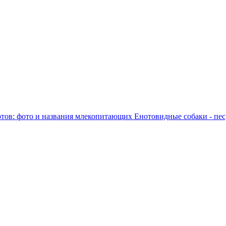
тов: фото и названия млекопитающих
Енотовидные собаки - пес