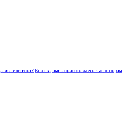
, лиса или енот?
Енот в доме - приготовьтесь к авантюрам