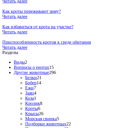
Читать далее
Как кроты переживают зиму?
Читать далее
Как избавиться от крота на участке?
Читать далее
Приспособленность кротов к среде обитания
Читать далее
Разделы
Виды
2
Вопросы о енотах
15
Другие животные
296
Белки
21
Бобер
14
Ежи
7
Заяц
4
Коза
1
Кролик
8
Кроты
6
Крысы
26
Морская свинка
5
Подборки животных
22