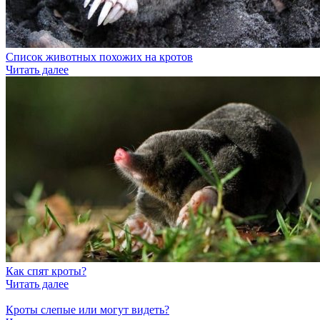
Список животных похожих на кротов
Читать далее
Как спят кроты?
Читать далее
Кроты слепые или могут видеть?