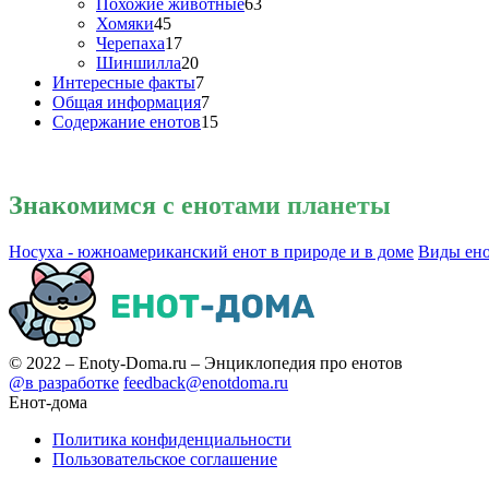
Похожие животные
63
Хомяки
45
Черепаха
17
Шиншилла
20
Интересные факты
7
Общая информация
7
Содержание енотов
15
Знакомимся
с енотами планеты
Носуха - южноамериканский енот в природе и в доме
Виды ено
© 2022 – Enoty-Doma.ru – Энциклопедия про енотов
@в разработке
feedback@enotdoma.ru
Енот-дома
Политика конфиденциальности
Пользовательское соглашение