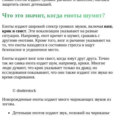
защитить своих детенышей.
Что это значит, когда еноты шумят?
Еноты издают широкий спектр громких звуков, включая
визг,
крик и свист
. Эти вокализации указывают на разные
ситуации. Например, енот кричит и шумит, сражаясь с
другими енотами. Кроме того, визг и рычание указывают на
то, что еноты находятся в состоянии стресса и ищут
безопасное и уединенное место.
Еноты издают визг или свист, когда зовут друг друга. Точно
так же самка енота издает шум, например, крики. Многие
люди думают, что крик указывает только на драку, но
исследования показывают, что они также издают эти звуки во
время спаривания.
© shutterstock
Новорожденные еноты издают много чирикающих звуков из
логова.
Детеныши енотов издают звук, похожий на чириканье