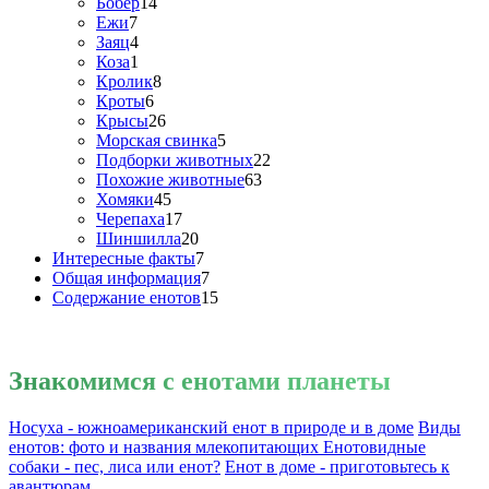
Бобер
14
Ежи
7
Заяц
4
Коза
1
Кролик
8
Кроты
6
Крысы
26
Морская свинка
5
Подборки животных
22
Похожие животные
63
Хомяки
45
Черепаха
17
Шиншилла
20
Интересные факты
7
Общая информация
7
Содержание енотов
15
Знакомимся
с енотами планеты
Носуха - южноамериканский енот в природе и в доме
Виды
енотов: фото и названия млекопитающих
Енотовидные
собаки - пес, лиса или енот?
Енот в доме - приготовьтесь к
авантюрам