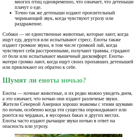
многих птиц одновременно, что означает, что детеныши
плачут о еде.
Точно так же детеныши издают пронзительный
чирикающий звук, когда чувствуют угрозу или
раздражение.
Собаки — не единственные животные, которые лают, когда
ищут еду, дерутся или испытывают стресс. Еноты также
издают громкие звуки, в том числе громкий лай, когда
чувствуют себя расстроенными, получают травмы, страдают
от боли или испытывают мышечный дискомфорт. Еноты-
матери громко лают, когда ищут своих пропавших детенышей
или привлекают их обратно к себе.
Шумят ли еноты ночью?
Еноты — ночные животные, и их редко можно увидеть днем,
а это означает, что ночью они издают различные звуки.
Жители Северной Америки хорошо знакомы с этими шумами
по ночам, особенно когда эти существа опрокидывают или
роются на чердаках, в мусорных баках и других местах.
Еноты часто издают рычащие звуки ночью в ответ на
опасность или угрозу.