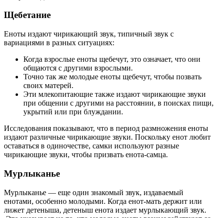
Щебетание
Еноты издают чирикающий звук, типичный звук с
вариациями в разных ситуациях:
Когда взрослые еноты щебечут, это означает, что они
общаются с другими взрослыми.
Точно так же молодые еноты щебечут, чтобы позвать
своих матерей.
Эти млекопитающие также издают чирикающие звуки
при общении с другими на расстоянии, в поисках пищи,
укрытий или при блуждании.
Исследования показывают, что в период размножения еноты
издают различные чирикающие звуки. Поскольку енот любит
оставаться в одиночестве, самки используют разные
чирикающие звуки, чтобы призвать енота-самца.
Мурлыканье
Мурлыканье — еще один знакомый звук, издаваемый
енотами, особенно молодыми. Когда енот-мать держит или
лижет детеныша, детеныш енота издает мурлыкающий звук.