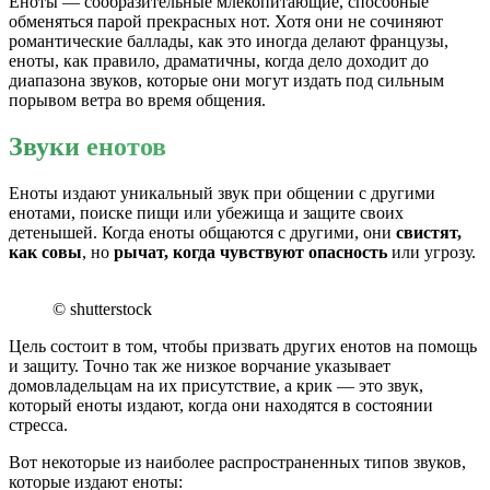
Еноты — сообразительные млекопитающие, способные
обменяться парой прекрасных нот. Хотя они не сочиняют
романтические баллады, как это иногда делают французы,
еноты, как правило, драматичны, когда дело доходит до
диапазона звуков, которые они могут издать под сильным
порывом ветра во время общения.
Звуки енотов
Еноты издают уникальный звук при общении с другими
енотами, поиске пищи или убежища и защите своих
детенышей. Когда еноты общаются с другими, они
свистят,
как совы
, но
рычат, когда чувствуют опасность
или угрозу.
© shutterstock
Цель состоит в том, чтобы призвать других енотов на помощь
и защиту. Точно так же низкое ворчание указывает
домовладельцам на их присутствие, а крик — это звук,
который еноты издают, когда они находятся в состоянии
стресса.
Вот некоторые из наиболее распространенных типов звуков,
которые издают еноты: