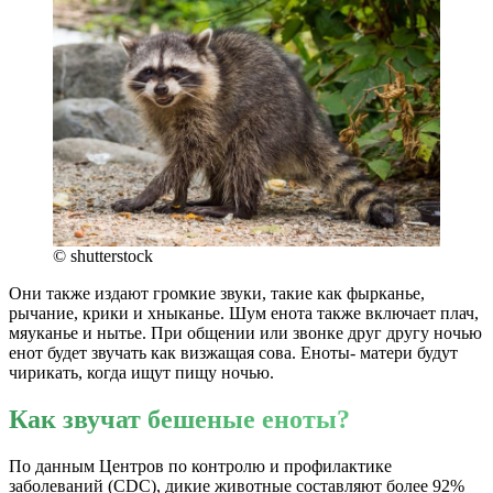
© shutterstock
Они также издают громкие звуки, такие как фырканье,
рычание, крики и хныканье. Шум енота также включает плач,
мяуканье и нытье. При общении или звонке друг другу ночью
енот будет звучать как визжащая сова. Еноты- матери будут
чирикать, когда ищут пищу ночью.
Как звучат бешеные еноты?
По данным Центров по контролю и профилактике
заболеваний (CDC), дикие животные составляют более 92%