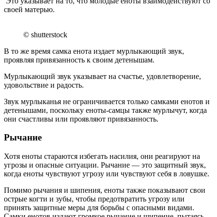
Это указывает на то, что молодые еноты взаимодействуют со
своей матерью.
© shutterstock
В то же время самка енота издает мурлыкающий звук,
проявляя привязанность к своим детенышам.
Мурлыкающий звук указывает на счастье, удовлетворение,
удовольствие и радость.
Звук мурлыканья не ограничивается только самками енотов и
детенышами, поскольку еноты-самцы также мурлычут, когда
они счастливы или проявляют привязанность.
Рычание
Хотя еноты стараются избегать насилия, они реагируют на
угрозы и опасные ситуации. Рычание — это защитный звук,
когда еноты чувствуют угрозу или чувствуют себя в ловушке.
Помимо рычания и шипения, еноты также показывают свои
острые когти и зубы, чтобы предотвратить угрозу или
принять защитные меры для борьбы с опасными видами.
Самки енотов издают громкое рычание и шипение, пытаясь