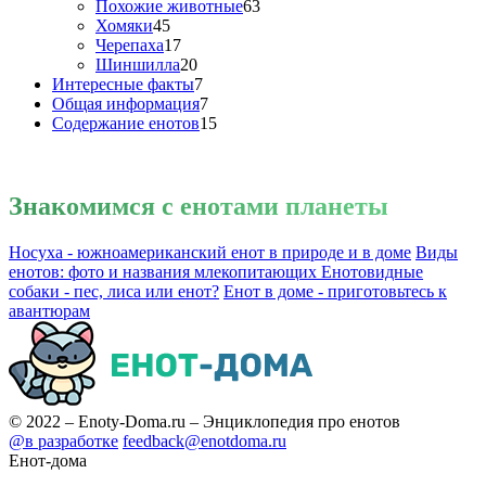
Похожие животные
63
Хомяки
45
Черепаха
17
Шиншилла
20
Интересные факты
7
Общая информация
7
Содержание енотов
15
Знакомимся
с енотами планеты
Носуха - южноамериканский енот в природе и в доме
Виды
енотов: фото и названия млекопитающих
Енотовидные
собаки - пес, лиса или енот?
Енот в доме - приготовьтесь к
авантюрам
© 2022 – Enoty-Doma.ru – Энциклопедия про енотов
@в разработке
feedback@enotdoma.ru
Енот-дома