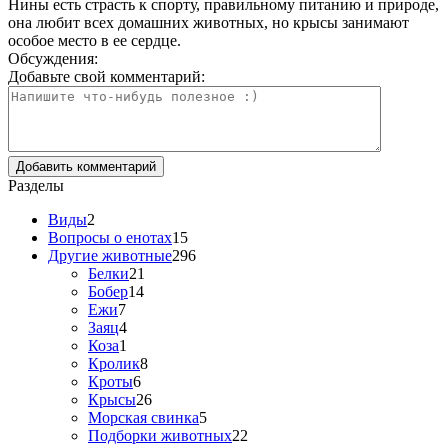
Нины есть страсть к спорту, правильному питанию и природе,
она любит всех домашних животных, но крысы занимают
особое место в ее сердце.
Обсуждения:
Добавьте свой комментарий:
Разделы
Виды
2
Вопросы о енотах
15
Другие животные
296
Белки
21
Бобер
14
Ежи
7
Заяц
4
Коза
1
Кролик
8
Кроты
6
Крысы
26
Морская свинка
5
Подборки животных
22