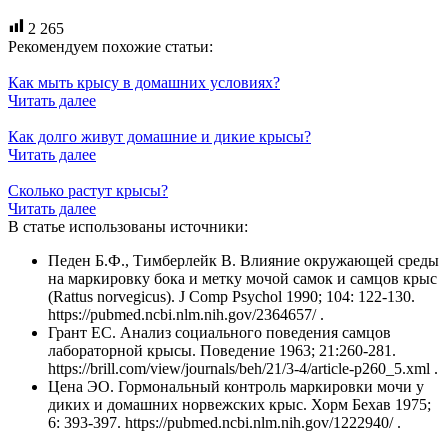
2 265
Рекомендуем похожие статьи:
Как мыть крысу в домашних условиях?
Читать далее
Как долго живут домашние и дикие крысы?
Читать далее
Сколько растут крысы?
Читать далее
В статье использованы источники:
Педен Б.Ф., Тимберлейк В. Влияние окружающей среды
на маркировку бока и метку мочой самок и самцов крыс
(Rattus norvegicus). J Comp Psychol 1990; 104: 122-130.
https://pubmed.ncbi.nlm.nih.gov/2364657/ .
Грант ЕС. Анализ социального поведения самцов
лабораторной крысы. Поведение 1963; 21:260-281.
https://brill.com/view/journals/beh/21/3-4/article-p260_5.xml .
Цена ЭО. Гормональный контроль маркировки мочи у
диких и домашних норвежских крыс. Хорм Бехав 1975;
6: 393-397. https://pubmed.ncbi.nlm.nih.gov/1222940/ .