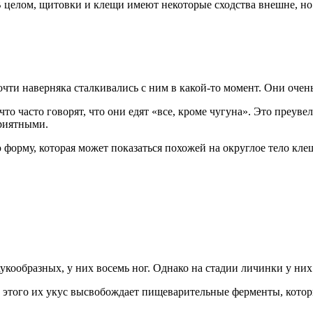
В целом, щитовки и клещи имеют некоторые сходства внешне, но
чти наверняка сталкивались с ним в какой-то момент. Они очен
что часто говорят, что они едят «все, кроме чугуна». Это преув
приятными.
форму, которая может показаться похожей на округлое тело кле
аукообразных, у них восемь ног. Однако на стадии личинки у ни
о этого их укус высвобождает пищеварительные ферменты, кото