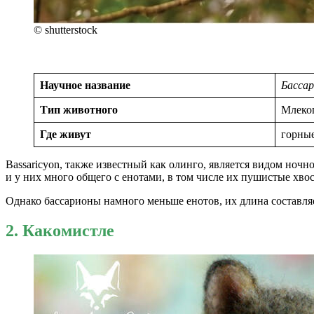
© shutterstock
Научное название
Басса
Тип животного
Млеко
Где живут
горные
Bassaricyon, также известный как олинго, является видом но
и у них много общего с енотами, в том числе их пушистые хво
Однако бассарионы намного меньше енотов, их длина составляе
2. Какомистле