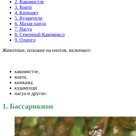
2. Какомистле
3. Коати
4. Кинкажу
5. Кудамунди
6. Малая панда
7. Насуа
8. Северный Какомиксл
9. Олинго
Животные, похожие на енотов, включают:
какомистле,
коати,
кинкажу,
кудамунди
насуа и другие.
1. Бассарикион