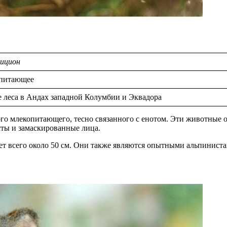
рицион
питающее
 леса в Андах западной Колумбии и Эквадора
чного млекопитающего, тесно связанного с енотом. Эти животны
сты и замаскированные лица.
т всего около 50 см. Они также являются опытными альпинистами 