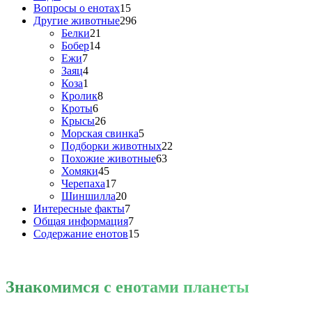
Вопросы о енотах
15
Другие животные
296
Белки
21
Бобер
14
Ежи
7
Заяц
4
Коза
1
Кролик
8
Кроты
6
Крысы
26
Морская свинка
5
Подборки животных
22
Похожие животные
63
Хомяки
45
Черепаха
17
Шиншилла
20
Интересные факты
7
Общая информация
7
Содержание енотов
15
Знакомимся
с енотами планеты