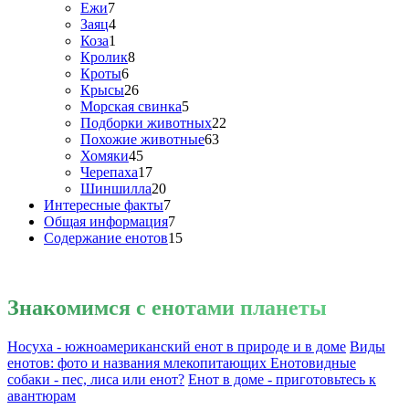
Ежи
7
Заяц
4
Коза
1
Кролик
8
Кроты
6
Крысы
26
Морская свинка
5
Подборки животных
22
Похожие животные
63
Хомяки
45
Черепаха
17
Шиншилла
20
Интересные факты
7
Общая информация
7
Содержание енотов
15
Знакомимся
с енотами планеты
Носуха - южноамериканский енот в природе и в доме
Виды
енотов: фото и названия млекопитающих
Енотовидные
собаки - пес, лиса или енот?
Енот в доме - приготовьтесь к
авантюрам