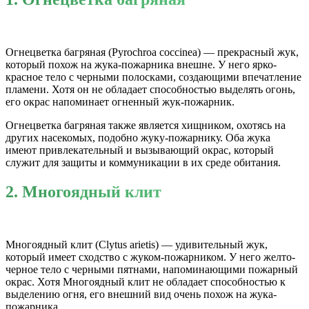
Огнецветка багряная (Pyrochroa coccinea) — прекрасный жук,
который похож на жука-пожарника внешне. У него ярко-
красное тело с черными полосками, создающими впечатление
пламени. Хотя он не обладает способностью выделять огонь,
его окрас напоминает огненный жук-пожарник.
Огнецветка багряная также является хищником, охотясь на
других насекомых, подобно жуку-пожарнику. Оба жука
имеют привлекательный и вызывающий окрас, который
служит для защиты и коммуникации в их среде обитания.
2. Многоядный клит
Многоядный клит (Clytus arietis) — удивительный жук,
который имеет сходство с жуком-пожарником. У него желто-
черное тело с черными пятнами, напоминающими пожарный
окрас. Хотя Многоядный клит не обладает способностью к
выделению огня, его внешний вид очень похож на жука-
пожарника.