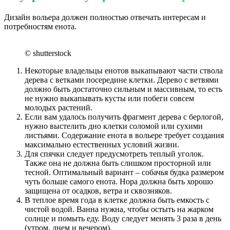
Дизайн вольера должен полностью отвечать интересам и
потребностям енота.
© shutterstock
Некоторые владельцы енотов выкапывают части ствола
дерева с ветками посередине клетки. Дерево с ветвями
должно быть достаточно сильным и массивным, то есть
не нужно выкапывать кусты или побеги совсем
молодых растений.
Если вам удалось получить фрагмент дерева с берлогой,
нужно выстелить дно клетки соломой или сухими
листьями. Содержание енота в вольере требует создания
максимально естественных условий жизни.
Для спячки следует предусмотреть теплый уголок.
Также она не должна быть слишком просторной или
тесной. Оптимальный вариант – собачья будка размером
чуть больше самого енота. Нора должна быть хорошо
защищена от осадков, ветра и сквозняков.
В теплое время года в клетке должна быть емкость с
чистой водой. Ванна нужна, чтобы остыть на жарком
солнце и помыть еду. Воду следует менять 3 раза в день
(утром, днем ​​и вечером).