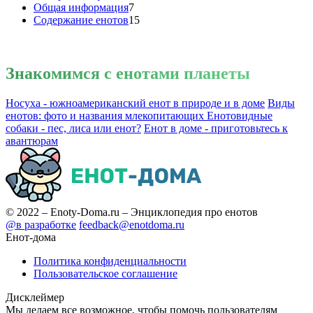
Общая информация
7
Содержание енотов
15
Знакомимся
с енотами планеты
Носуха - южноамериканский енот в природе и в доме
Виды
енотов: фото и названия млекопитающих
Енотовидные
собаки - пес, лиса или енот?
Енот в доме - приготовьтесь к
авантюрам
© 2022 – Enoty-Doma.ru – Энциклопедия про енотов
@в разработке
feedback@enotdoma.ru
Енот-дома
Политика конфиденциальности
Пользовательское соглашение
Дисклеймер
Мы делаем все возможное, чтобы помочь пользователям