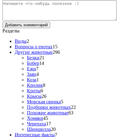
Разделы
Виды
2
Вопросы о енотах
15
Другие животные
296
Белки
21
Бобер
14
Ежи
7
Заяц
4
Коза
1
Кролик
8
Кроты
6
Крысы
26
Морская свинка
5
Подборки животных
22
Похожие животные
63
Хомяки
45
Черепаха
17
Шиншилла
20
Интересные факты
7